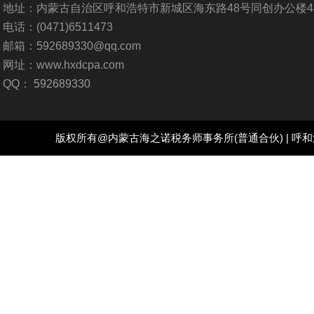
地址：内蒙古自治区呼和浩特市新城区海东路48号同创办公楼4
电话：
(0471)6511473
邮箱：592689330@qq.com
网址：www.hxdcpa.com
QQ：
592689330
版权所有@
内蒙古海之诺税务师事务所
(普通合伙) |
呼和