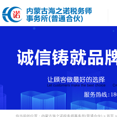
你当前的位置：内蒙古海之诺税务师事务所(普通合伙) > 首页 >