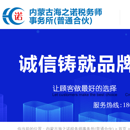
你当前的位置：内蒙古海之诺税务师事务所(普通合伙) > 首页 >