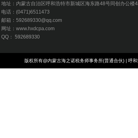
地址：内蒙古自治区呼和浩特市新城区海东路48号同创办公楼4
电话：
(0471)6511473
邮箱：592689330@qq.com
网址：www.hxdcpa.com
QQ：
592689330
版权所有@
内蒙古海之诺税务师事务所
(普通合伙) |
呼和