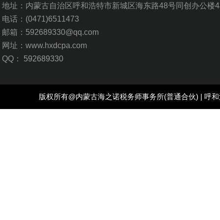
地址：内蒙古自治区呼和浩特市新城区海东路48号同创办公楼4
电话：
(0471)6511473
邮箱：592689330@qq.com
网址：www.hxdcpa.com
QQ：
592689330
版权所有@
内蒙古海之诺税务师事务所
(普通合伙) |
呼和