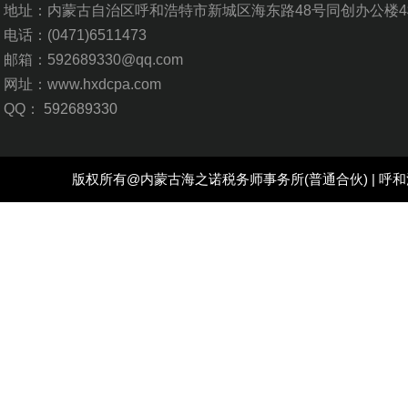
地址：内蒙古自治区呼和浩特市新城区海东路48号同创办公楼4
电话：
(0471)6511473
邮箱：592689330@qq.com
网址：www.hxdcpa.com
QQ：
592689330
版权所有@
内蒙古海之诺税务师事务所
(普通合伙) |
呼和